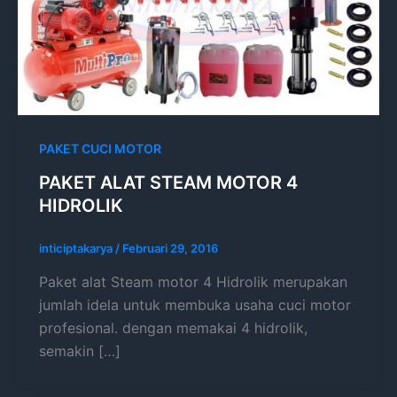
PAKET CUCI MOTOR
PAKET ALAT STEAM MOTOR 4
HIDROLIK
inticiptakarya
/
Februari 29, 2016
Paket alat Steam motor 4 Hidrolik merupakan
jumlah idela untuk membuka usaha cuci motor
profesional. dengan memakai 4 hidrolik,
semakin […]