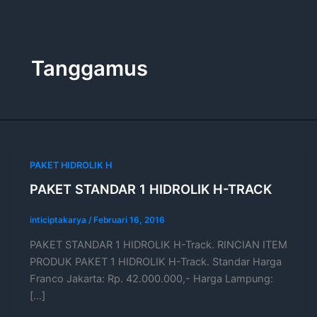
Lewati
ke
konten
Tanggamus
PAKET HIDROLIK H
PAKET STANDAR 1 HIDROLIK H-TRACK
inticiptakarya
/
Februari 16, 2016
PAKET STANDAR 1 HIDROLIK H-Track. RINCIAN ITEM
PRODUK PAKET 1 HIDROLIK H-Track. Standar Harga
Franco Jakarta: Rp. 42.000.000,- Harga Lampung:
[…]