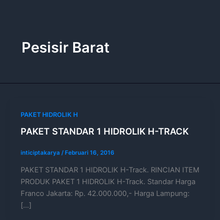
Lewati
ke
konten
Pesisir Barat
PAKET HIDROLIK H
PAKET STANDAR 1 HIDROLIK H-TRACK
inticiptakarya
/
Februari 16, 2016
PAKET STANDAR 1 HIDROLIK H-Track. RINCIAN ITEM
PRODUK PAKET 1 HIDROLIK H-Track. Standar Harga
Franco Jakarta: Rp. 42.000.000,- Harga Lampung:
[…]