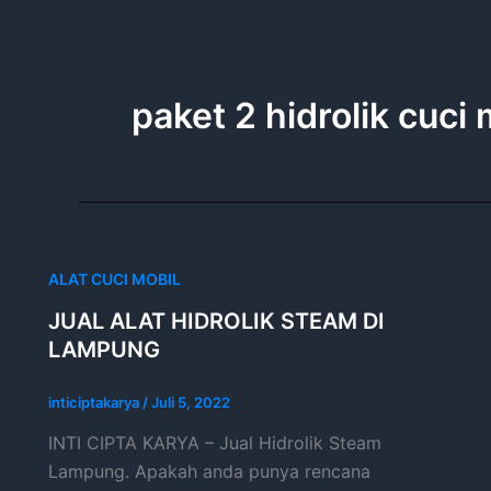
Lewati
ke
konten
paket 2 hidrolik cuci 
ALAT CUCI MOBIL
JUAL ALAT HIDROLIK STEAM DI
LAMPUNG
inticiptakarya
/
Juli 5, 2022
INTI CIPTA KARYA – Jual Hidrolik Steam
Lampung. Apakah anda punya rencana