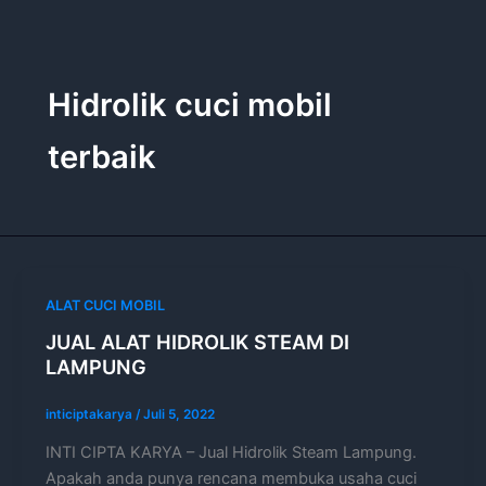
Lewati
ke
konten
Hidrolik cuci mobil
terbaik
ALAT CUCI MOBIL
JUAL ALAT HIDROLIK STEAM DI
LAMPUNG
inticiptakarya
/
Juli 5, 2022
INTI CIPTA KARYA – Jual Hidrolik Steam Lampung.
Apakah anda punya rencana membuka usaha cuci