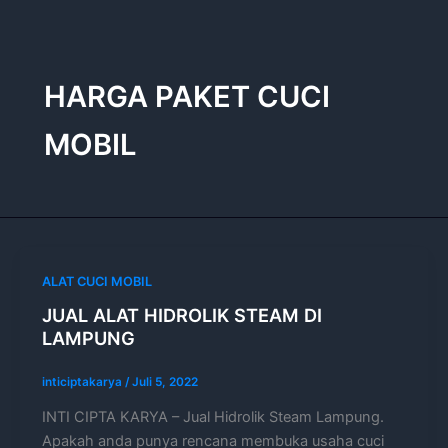
Lewati
ke
konten
HARGA PAKET CUCI
MOBIL
ALAT CUCI MOBIL
JUAL ALAT HIDROLIK STEAM DI
LAMPUNG
inticiptakarya
/
Juli 5, 2022
INTI CIPTA KARYA – Jual Hidrolik Steam Lampung.
Apakah anda punya rencana membuka usaha cuci