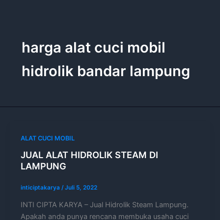
Lewati
ke
konten
harga alat cuci mobil
hidrolik bandar lampung
ALAT CUCI MOBIL
JUAL ALAT HIDROLIK STEAM DI
LAMPUNG
inticiptakarya
/
Juli 5, 2022
INTI CIPTA KARYA – Jual Hidrolik Steam Lampung.
Apakah anda punya rencana membuka usaha cuci