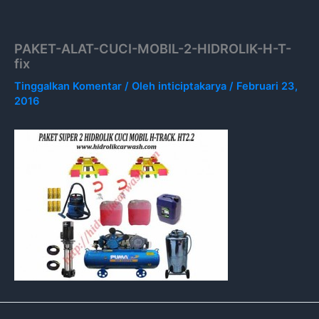
Lewati
ke
konten
PAKET-ALAT-CUCI-MOBIL-2-HIDROLIK-H-T-
fix
Tinggalkan Komentar
/ Oleh
inticiptakarya
/
Februari 23,
2016