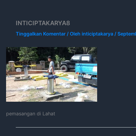
Lewati
ke
konten
INTICIPTAKARYA8
Tinggalkan Komentar
/ Oleh
inticiptakarya
/
Septemb
pemasangan di Lahat